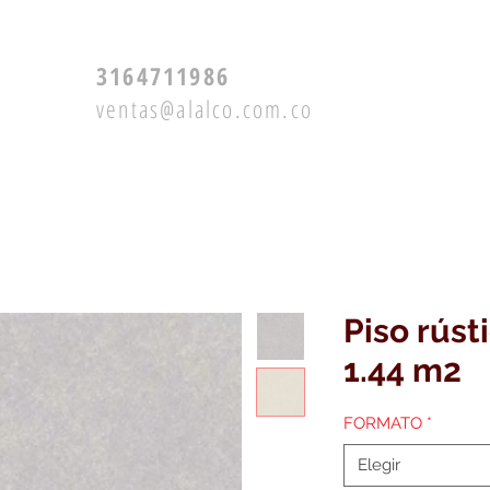
3164711986
ventas@alalco.com.co
Productos
Servicios
Piso rús
1.44 m2
FORMATO
*
Elegir