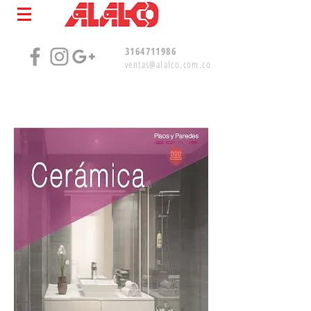
3164711986
ventas@alalco.com.co