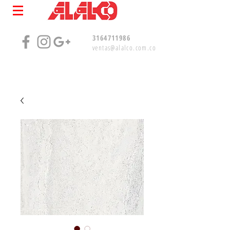
3164711986
ventas@alalco.com.co