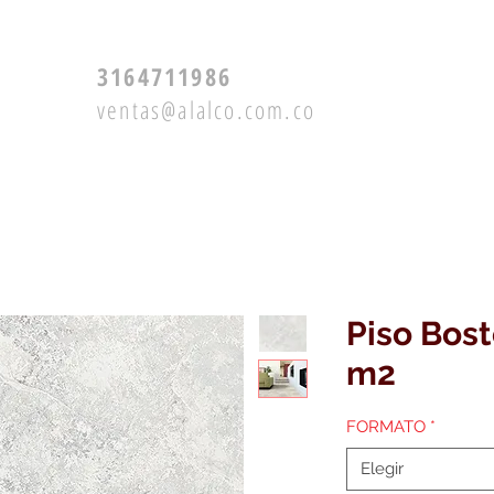
3164711986
ventas@alalco.com.co
Productos
Servicios
Piso Bost
m2
FORMATO
*
Elegir