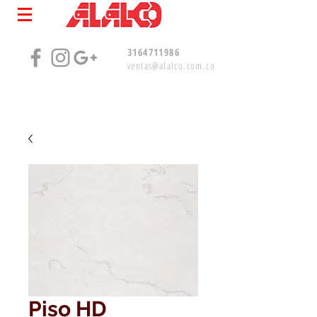
3164711986
ventas@alalco.com.co
Piso HD