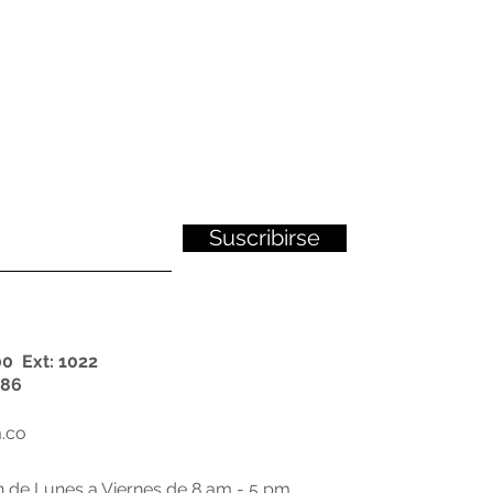
Suscribirse
0 Ext: 1022
86
.co
n de Lunes a Viernes de 8 am - 5 pm