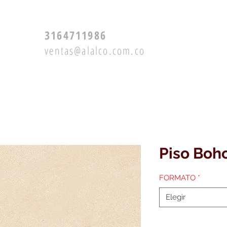
3164711986
ventas@alalco.com.co
Productos
Servicios
Piso Boh
FORMATO
*
Elegir