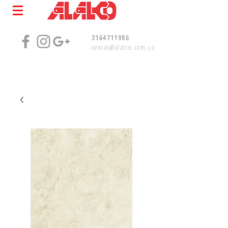
3164711986
ventas@alalco.com.co