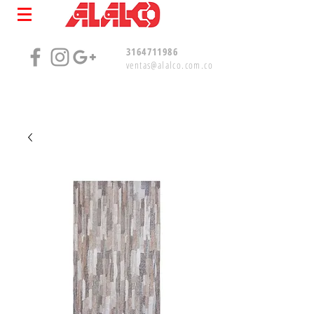
3164711986
ventas@alalco.com.co