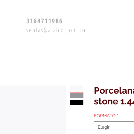
3164711986
ventas@alalco.com.co
Productos
Servicios
Porcelan
stone 1.
FORMATO
*
Elegir